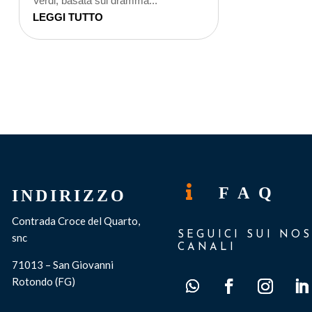
Verdi, basata sul dramma...
LEGGI TUTTO

F A Q
INDIRIZZO
Contrada Croce del Quarto,
SEGUICI SUI NOS
snc
CANALI
71013 – San Giovanni
Rotondo (FG)