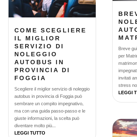
BRE
NOL
AUT
COME SCEGLIERE
MAT
IL MIGLIOR
SERVIZIO DI
Breve gui
NOLEGGIO
per Matr
AUTOBUS IN
matrimon
PROVINCIA DI
impegnati
FOGGIA
invitati a
stress no
Scegliere il miglior servizio di noleggio
LEGGI 
autobus in provincia di Foggia può
sembrare un compito impegnativo,
ma con una guida passo-passo e le
giuste informazioni, la scelta può
diventare molto più...
LEGGI TUTTO