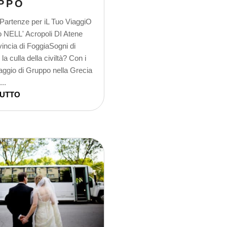
PPO
artenze per iL Tuo ViaggiO
o NELL' Acropoli DI Atene
vincia di FoggiaSogni di
la culla della civiltà? Con i
aggio di Gruppo nella Grecia
..
TUTTO