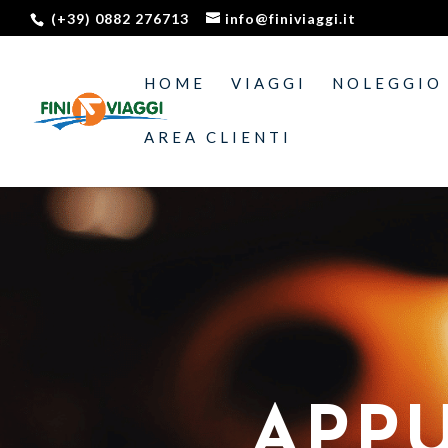
(+39) 0882 276713
info@finiviaggi.it
HOME
VIAGGI
NOLEGGIO
AREA CLIENTI
APPU