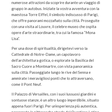
numerose attrazioni da scoprire durante un viaggio di
gruppo in autobus. Iniziate la vostra avventura con la
maestosa Torre Eiffel, il simbolo indiscusso di Parigi,
che offre panorami mozzafiato sulla città. Proseguite
con una visita al Louvre, il celebre museo che ospita
opere d’arte straordinarie, tra cui la famosa “Mona
Lisa”.
Per una dose di spiritualità, dirigetevi verso la
Cattedrale di Notre-Dame, un capolavoro
dell’architettura gotica, o esplorate la Basilica del
Sacro Cuore a Montmartre, con vista panoramica
sulla città. Passeggiate lungo le rive del Senna e
ammirate i meravigliosi ponti che lo attraversano,
come il Pont Neuf.
Il Palazzo di Versailles, con i suoi lussuosi giardini e
sontuose stanze, è un altro luogo imperdibile, situato
appena fuori Parigi. Per un’esperienza più autentica,
percorrete le pittoresche strade del Quartiere Latino,