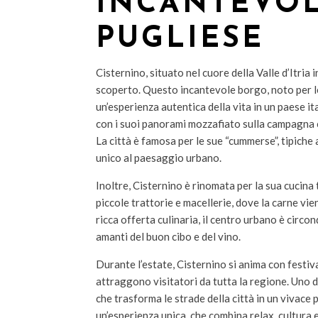
INCANTEVOL
PUGLIESE
Cisternino, situato nel cuore della Valle d’Itria 
scoperto. Questo incantevole borgo, noto per le
un’esperienza autentica della vita in un paese it
con i suoi panorami mozzafiato sulla campagna c
La città è famosa per le sue “cummerse”, tipiche
unico al paesaggio urbano.
Inoltre, Cisternino è rinomata per la sua cucina t
piccole trattorie e macellerie, dove la carne vie
ricca offerta culinaria, il centro urbano è circo
amanti del buon cibo e del vino.
Durante l’estate, Cisternino si anima con festival
attraggono visitatori da tutta la regione. Uno dei
che trasforma le strade della città in un vivace 
un’esperienza unica, che combina relax, cultura