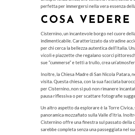
perfetta per immergersi nella vera essenza della 
COSA VEDERE 
Cisternino, un incantevole borgo nel cuore della 
indimenticabile. Caratterizzato da stradine acci
per chi cerca la bellezza autentica dell’Italia. Un
vicoli e piazzette che regalano scorci pittoresch
sue “cummerse” e tetti a trullo, crea un’atmosfe
Inoltre, la Chiesa Madre di San Nicola Patara, ne
visita. Questa chiesa, con la sua facciata baro
per Cisternino, non si può non rimanere incantati 
pausa riflessiva o per scattare fotografie sugg
Un altro aspetto da esplorare è la Torre Civica, 
panoramica mozzafiato sulla Valle d’Itria. Inoltre
Cisternino offre una finestra sul passato della c
sarebbe completa senza una passeggiata nel suo