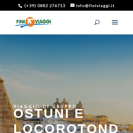
(+39) 0882 276713
info@finiviaggi.it
VIAGGIO DI GRUPPO
OSTUNI E
LOCOROTOND