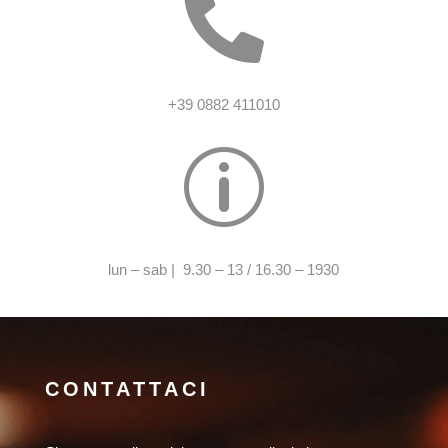

+39 0882 411010
p
lun – sab | 9.30 – 13 / 16.30 – 1930
CONTATTACI