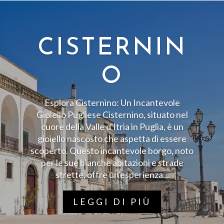
CASTELLO
DI
CHAMBORD
Esplorando il Castello di Chambord: Una
Meraviglia dell'Architettura
Rinascimentale Il Castello di Chambord,
una delle meraviglie architettoniche della
Francia, è un'attrazione imperdibile per chi
visita la regione della Loira. Questo
maestoso edificio, noto per la...
LEGGI DI PIÙ