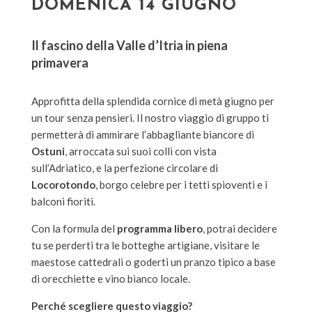
DOMENICA 14 GIUGNO
Il fascino della Valle d’Itria in piena
primavera
Approfitta della splendida cornice di metà giugno per
un tour senza pensieri. Il nostro viaggio di gruppo ti
permetterà di ammirare l’abbagliante biancore di
Ostuni
, arroccata sui suoi colli con vista
sull’Adriatico, e la perfezione circolare di
Locorotondo
, borgo celebre per i tetti spioventi e i
balconi fioriti.
Con la formula del
programma libero
, potrai decidere
tu se perderti tra le botteghe artigiane, visitare le
maestose cattedrali o goderti un pranzo tipico a base
di orecchiette e vino bianco locale.
Perché scegliere questo viaggio?