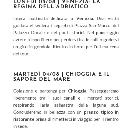
LUNEDÌ 03/08 | VENEZIA: LA
REGINA DELL’ADRIATICO
Intera mattinata dedicata a
Venezia
. Una visita
guidata vi svelerà i segreti di Piazza San Marco, del
Palazzo Ducale e dei ponti storici. Nel pomeriggio
avrete tempo libero per perdervi tra le calli o godervi
un giro in gondola. Rientro in hotel per l’ultima cena
del tour.
MARTEDÌ 04/08 | CHIOGGIA E IL
SAPORE DEL MARE
Colazione e partenza per
Chioggia
. Passeggeremo
liberamente tra i suoi canali e i mercati storici,
respirando l’aria salmastra della laguna sud.
Concluderemo in bellezza con un
pranzo tipico in
ristorante
prima di rimetterci in viaggio per il rientro
in sede.