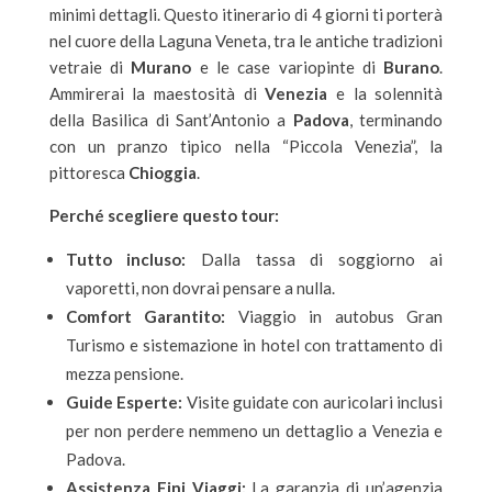
minimi dettagli. Questo itinerario di 4 giorni ti porterà
nel cuore della Laguna Veneta, tra le antiche tradizioni
vetraie di
Murano
e le case variopinte di
Burano
.
Ammirerai la maestosità di
Venezia
e la solennità
della Basilica di Sant’Antonio a
Padova
, terminando
con un pranzo tipico nella “Piccola Venezia”, la
pittoresca
Chioggia
.
Perché scegliere questo tour:
Tutto incluso:
Dalla tassa di soggiorno ai
vaporetti, non dovrai pensare a nulla.
Comfort Garantito:
Viaggio in autobus Gran
Turismo e sistemazione in hotel con trattamento di
mezza pensione.
Guide Esperte:
Visite guidate con auricolari inclusi
per non perdere nemmeno un dettaglio a Venezia e
Padova.
Assistenza Fini Viaggi:
La garanzia di un’agenzia