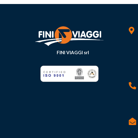

FINI VIAGGI srl

