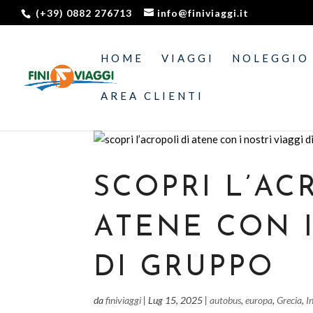
(+39) 0882 276713
info@finiviaggi.it
HOME
VIAGGI
NOLEGGIO
AREA CLIENTI
SCOPRI L’AC
ATENE CON I
DI GRUPPO
da
finiviaggi
|
Lug 15, 2025
|
autobus
,
europa
,
Grecia
,
I