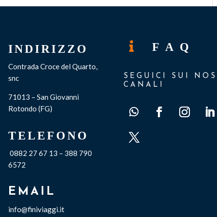

F A Q
INDIRIZZO
Contrada Croce del Quarto,
SEGUICI SUI NOS
snc
CANALI
71013 – San Giovanni
Rotondo (FG)
TELEFONO
0882 27 67 13 – 388 790
6572
EMAIL
info@finiviaggi.it