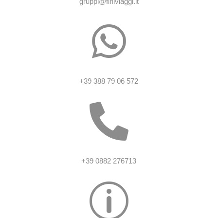
gruppi@finiviaggi.it

+39 388 79 06 572

+39 0882 276713
p