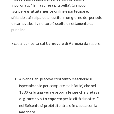
incoronato “l
a maschera più bella
”. Ci si può
iscrivere
gratuitamente
online e partecipare,
sfilando poi sul palco allestito in un giorno del periodo
di carnevale. Il vincitore è scelto direttamente dal
pubblico.
Ecco
5 curiosità sul Carnevale di Venezia
da sapere:
Ai veneziani piaceva così tanto mascherarsi
(specialmente per compiere malefatte) che nel
1339 ci fu una vera e propria
legge che vietava
di girare a volto coperto
per la città di notte. E
nel Seicento si proibì di entrare in chiesa con la
maschera