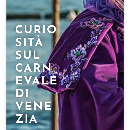
CURIO
SITÀ
SUL
CARN
EVALE
DI
VENE
ZIA