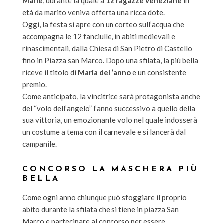
Marie
, durante la quale a
12 ragazze veneziane
in
età da marito veniva offerta una ricca dote.
Oggi, la festa si apre con un corteo sull’acqua che
accompagna le 12 fanciulle, in abiti medievali e
rinascimentali, dalla Chiesa di San Pietro di Castello
fino in Piazza san Marco. Dopo una sfilata, la più bella
riceve il titolo di
Maria dell’anno
e un consistente
premio.
Come anticipato, la vincitrice sarà protagonista anche
del “volo dell’angelo” l’anno successivo a quello della
sua vittoria, un emozionante volo nel quale indosserà
un costume a tema con il carnevale e si lancerà dal
campanile.
CONCORSO LA MASCHERA PIÙ
BELLA
Come ogni anno chiunque può sfoggiare il proprio
abito durante la sfilata che si tiene in piazza San
Marco e partecipare al concorso per essere