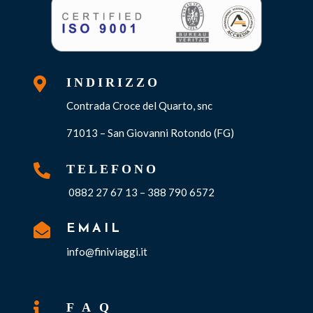

INDIRIZZO
Contrada Croce del Quarto, snc
71013 – San Giovanni Rotondo (FG)

TELEFONO
0882 27 67 13 – 388 790 6572

EMAIL
info@finiviaggi.it

F A Q