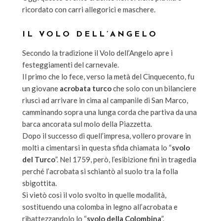
ricordato con carri allegorici e maschere.
IL VOLO DELL’ANGELO
Secondo la tradizione il Volo dell’Angelo apre i
festeggiamenti del carnevale.
Il primo che lo fece, verso la metà del Cinquecento, fu
un giovane
acrobata turco
che solo con un bilanciere
riuscì ad arrivare in cima al campanile di San Marco,
camminando sopra una lunga corda che partiva da una
barca ancorata sul molo della Piazzetta.
Dopo il successo di quell’impresa, vollero provare in
molti a cimentarsi in questa sfida chiamata lo “
svolo
del Turco
”. Nel 1759, però, l’esibizione finì in tragedia
perché l’acrobata si schiantò al suolo tra la folla
sbigottita.
Si vietò così il volo svolto in quelle modalità,
sostituendo una colomba in legno all’acrobata e
ribattezzandolo lo “
svolo della Colombina
”.