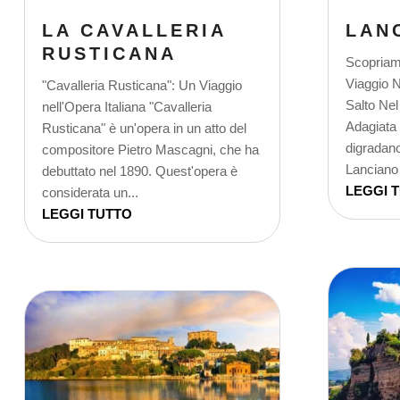
LA CAVALLERIA
LAN
RUSTICANA
Scopriam
Viaggio N
"Cavalleria Rusticana": Un Viaggio
Salto Ne
nell'Opera Italiana "Cavalleria
Adagiata t
Rusticana" è un'opera in un atto del
digradano
compositore Pietro Mascagni, che ha
Lanciano 
debuttato nel 1890. Quest'opera è
LEGGI 
considerata un...
LEGGI TUTTO