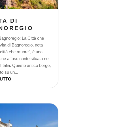
TA DI
NOREGIO
 Bagnoregio: La Città che
ita di Bagnoregio, nota
città che muore", è una
one affascinante situata nel
l'Italia. Questo antico borgo,
o su un...
TUTTO