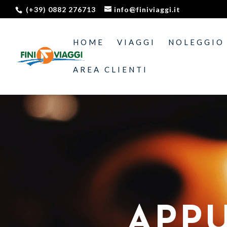
(+39) 0882 276713
info@finiviaggi.it
HOME
VIAGGI
NOLEGGIO
AREA CLIENTI
APPU